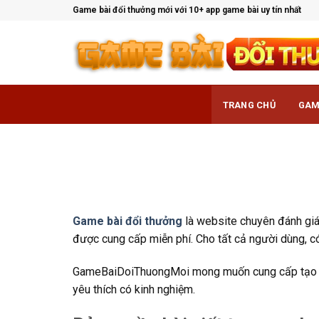
Bỏ
Game bài đổi thưởng mới với 10+ app game bài uy tín nhất
qua
nội
dung
TRANG CHỦ
GAM
Game bài đổi thưởng
là website chuyên đánh giá,
được cung cấp miễn phí. Cho tất cả người dùng, c
GameBaiDoiThuongMoi mong muốn cung cấp tạo ra m
yêu thích có kinh nghiệm.