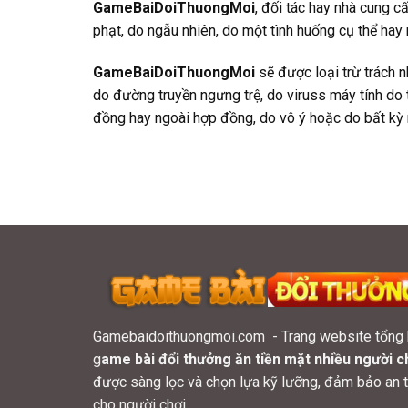
GameBaiDoiThuongMoi
, đối tác hay nhà cung 
phạt, do ngẫu nhiên, do một tình huống cụ thể hay
GameBaiDoiThuongMoi
sẽ được loại trừ trách n
do đường truyền ngưng trệ, do viruss máy tính do 
đồng hay ngoài hợp đồng, do vô ý hoặc do bất kỳ
Gamebaidoithuongmoi.com - Trang website tổng
g
ame bài đổi thưởng ăn tiền mặt nhiều người c
được sàng lọc và chọn lựa kỹ lưỡng, đảm bảo an t
cho người chơi.