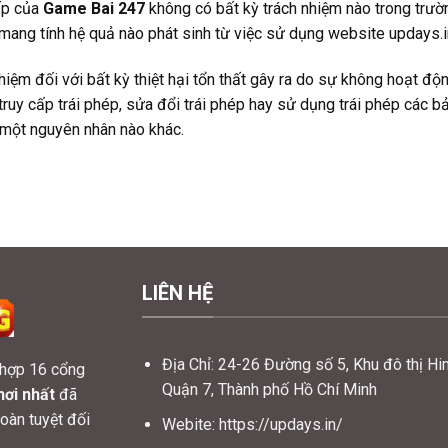
cấp của
Game Bai 247
không có bất kỳ trách nhiệm nào trong trường 
 mang tính hệ quả nào phát sinh từ việc sử dụng website updays.i
hiệm đối với bất kỳ thiệt hại tổn thất gây ra do sự không hoạt độ
truy cấp trái phép, sửa đổi trái phép hay sử dụng trái phép các b
 một nguyên nhân nào khác.
LIÊN HỆ
Địa Chỉ: 24-26 Đường số 5, Khu đô thị H
 hợp 16 cổng
Quận 7, Thành phố Hồ Chí Minh
hơi nhất
đã
oàn tuyệt đối
Webite:
https://updays.in/