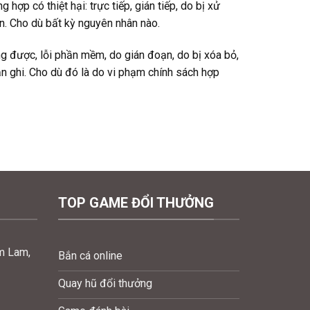
hợp có thiệt hại: trực tiếp, gián tiếp, do bị xử
n. Cho dù bất kỳ nguyên nhân nào.
ng được, lỗi phần mềm, do gián đoạn, do bị xóa bỏ,
ản ghi. Cho dù đó là do vi phạm chính sách hợp
TOP GAME ĐỔI THƯỞNG
im Lam,
Bắn cá online
Quay hũ đổi thưởng