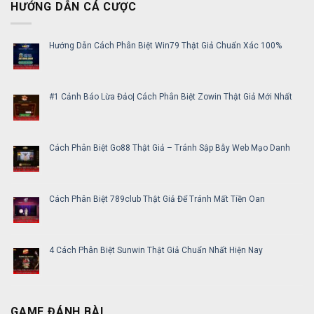
HƯỚNG DẪN CÁ CƯỢC
Hướng Dẫn Cách Phân Biệt Win79 Thật Giả Chuẩn Xác 100%
#1 Cảnh Báo Lừa Đảo| Cách Phân Biệt Zowin Thật Giả Mới Nhất
Cách Phân Biệt Go88 Thật Giả – Tránh Sập Bẫy Web Mạo Danh
Cách Phân Biệt 789club Thật Giả Để Tránh Mất Tiền Oan
4 Cách Phân Biệt Sunwin Thật Giả Chuẩn Nhất Hiện Nay
GAME ĐÁNH BÀI