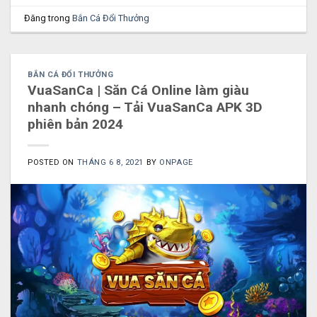
Đăng trong
Bắn Cá Đổi Thưởng
BẮN CÁ ĐỔI THƯỞNG
VuaSanCa | Săn Cá Online làm giàu
nhanh chóng – Tải VuaSanCa APK 3D
phiên bản 2024
POSTED ON
THÁNG 6 8, 2021
BY
ONPAGE