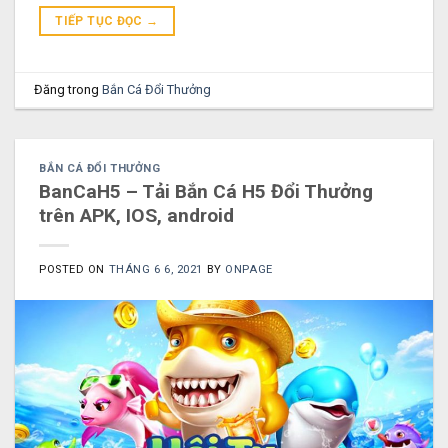
TIẾP TỤC ĐỌC
→
Đăng trong
Bắn Cá Đổi Thưởng
BẮN CÁ ĐỔI THƯỞNG
BanCaH5 – Tải Bắn Cá H5 Đổi Thưởng
trên APK, IOS, android
POSTED ON
THÁNG 6 6, 2021
BY
ONPAGE