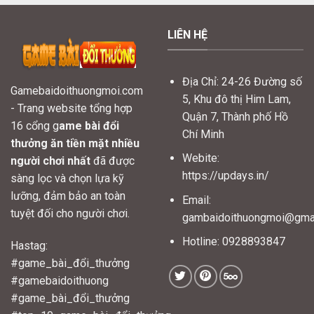
LIÊN HỆ
Địa Chỉ: 24-26 Đường số
Gamebaidoithuongmoi.com
5, Khu đô thị Him Lam,
- Trang website tổng hợp
Quận 7, Thành phố Hồ
16 cổng g
ame bài đổi
Chí Minh
thưởng ăn tiền mặt nhiều
Webite:
người chơi nhất
đã được
https://updays.in/
sàng lọc và chọn lựa kỹ
lưỡng, đảm bảo an toàn
Email:
tuyệt đối cho người chơi.
gambaidoithuongmoi@gma
Hotline: 0928893847
Hastag:
#game_bài_đổi_thưởng
#gamebaidoithuong
#game_bài_đổi_thưởng