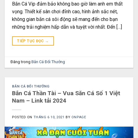
Bắn Cá Vip đảm bảo không bao giờ làm anh em thất
vọng. Thiết kế sân chơi đỉnh cao, hình ảnh sắc nét,
không gian bắn cá sôi động sẽ mang đến cho bạn
những trải nghiệm hấp dẫn và tuyệt vời nhất. Đến […]
TIẾP TỤC ĐỌC
→
Đăng trong
Bắn Cá Đổi Thưởng
BẮN CÁ ĐỔI THƯỞNG
Bắn Cá Thần Tài – Vua Săn Cá Số 1 Việt
Nam – Link tải 2024
POSTED ON
THÁNG 6 10, 2021
BY
ONPAGE