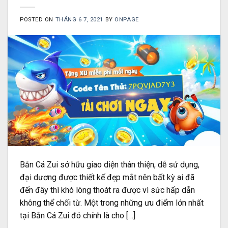
POSTED ON
THÁNG 6 7, 2021
BY
ONPAGE
Bắn Cá Zui sở hữu giao diện thân thiện, dễ sử dụng,
đại dương được thiết kế đẹp mắt nên bất kỳ ai đã
đến đây thì khó lòng thoát ra được vì sức hấp dẫn
không thể chối từ. Một trong những ưu điểm lớn nhất
tại Bắn Cá Zui đó chính là cho […]