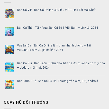
Bắn Cá VIP | Bắn Cá Online 4D Siêu VIP – Link Tải Mới Nhất
Bắn Cá Thần Tài – Vua Săn Cá Số 1 Việt Nam – Link tải 2024
VuaSanCa | Săn Cá Online làm giàu nhanh chóng – Tải
VuaSanCa APK 3D phiên bản 2024
Bắn Cá Zui | BanCaZui – Sân chơi bắn cá đổi thưởng cho mọi nhà
– Update mới nhất 2024
BanCaH5 – Tải Bắn Cá H5 Đổi Thưởng trên APK, IOS, android
QUAY HŨ ĐỔI THƯỞNG