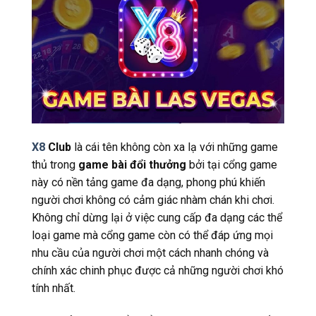
X8
Club
là cái tên không còn xa lạ với những game
thủ trong
game bài đổi thưởng
bởi tại cổng game
này có nền tảng game đa dạng, phong phú khiến
người chơi không có cảm giác nhàm chán khi chơi.
Không chỉ dừng lại ở việc cung cấp đa dạng các thể
loại game mà cổng game còn có thể đáp ứng mọi
nhu cầu của người chơi một cách nhanh chóng và
chính xác chinh phục được cả những người chơi khó
tính nhất.