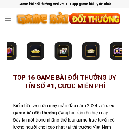
Bỏ
Game bài đổi thưởng mới với 10+ app game bài uy tín nhất
qua
nội
dung
TOP 16 GAME BÀI ĐỔI THƯỞNG UY
TÍN SỐ #1, CƯỢC MIỄN PHÍ
Kiếm tiền và nhận may mắn đầu năm 2024 với siêu
game bài đổi thưởng
đang hot rần rần hiện nay.
Đây là một trong những thể loại game trực tuyến có
lượng người chơi cao nhất tại thị trường Việt Nam