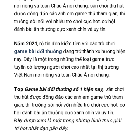
nói riêng và toàn Châu Á nói chung, sân chơi thu hút
được đông đảo các anh em game thủ tham gian, thị
trường sôi nổi với nhiều trò chơi cực hot, cơ hội
đánh bài ăn thưởng cực xanh chín và uy tín.
Năm 2024
, rộ tin đồn kiếm tiền với các trò chơi
game bài đổi thưởng
đang trở thành xu hướng hiện
nay. Đây là một trong những thể loại game trực
tuyến có lượng người chơi cao nhất tại thị trường
Việt Nam nói riêng và toàn Châu Á nói chung.
Top
Game bài đổi thưởng số 1 hiện nay,
s
ân chơi
thu hút được đông đảo các anh em game thủ tham
gian, thị trường sôi nổi với nhiều trò chơi cực hot, cơ
hội đánh bài ăn thưởng cực xanh chín và uy tín.
Đây
được xem là một trong những hình thức giải
trí hot nhất dạo gần đây.