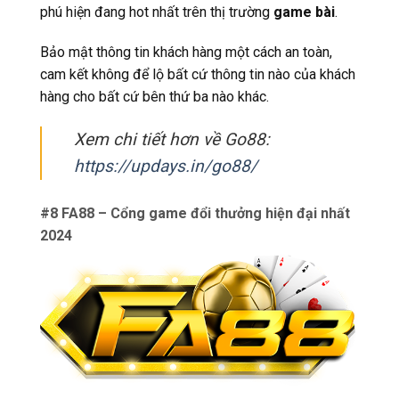
phú hiện đang hot nhất trên thị trường
game bài
.
Bảo mật thông tin khách hàng một cách an toàn,
cam kết không để lộ bất cứ thông tin nào của khách
hàng cho bất cứ bên thứ ba nào khác.
Xem chi tiết hơn về Go88:
https://updays.in/go88/
#8 FA88 – Cổng game đổi thưởng hiện đại nhất
2024