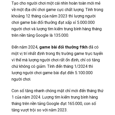
Tạo cho người chơi một cái nhìn hoàn toàn mới mẻ
về một địa chỉ chơi game cực chất lượng. Tính trong
khoảng 12 tháng của năm 2023 thì lượng người
chơi game bài đổi thưởng đạt xấp xỉ 5.000.000
người chơi và lượng tìm kiếm trung bình hàng tháng
trên nền tảng Google là 135.000.
Đến năm 2024,
game bài đổi thưởng ftkh
đã có
một vị trí nhất định trong thị trường game trực tuyến
vì thế mà lượng người chơi rất ổn định, chỉ có tăng
chứ không có giảm. Tính đến tháng 1/2024 thì
lượng người chơi game bài đạt đến 5.100.000
người chơi.
Con số tăng nhanh chóng mặt chỉ mới đến tháng thứ
1 của năm 2024. Lượng tìm kiếm trung bình hàng
tháng trên nền tảng Google đạt 165.000, con số
tăng vượt trội so với năm 2023.