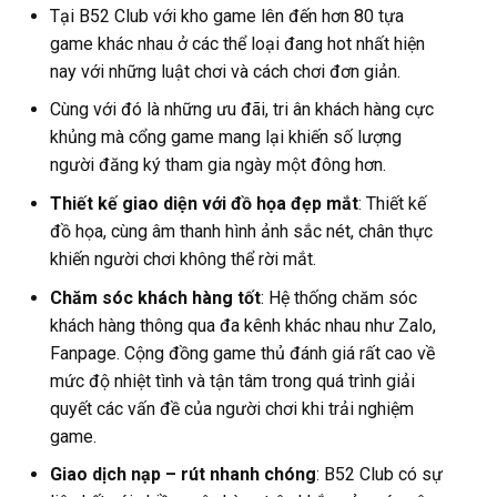
Tại B52 Club với kho game lên đến hơn 80 tựa
game khác nhau ở các thể loại đang hot nhất hiện
nay với những luật chơi và cách chơi đơn giản.
Cùng với đó là những ưu đãi, tri ân khách hàng cực
khủng mà cổng game mang lại khiến số lượng
người đăng ký tham gia ngày một đông hơn.
Thiết kế giao diện với đồ họa đẹp mắt
: Thiết kế
đồ họa, cùng âm thanh hình ảnh sắc nét, chân thực
khiến người chơi không thể rời mắt.
Chăm sóc khách hàng tốt
: Hệ thống chăm sóc
khách hàng thông qua đa kênh khác nhau như Zalo,
Fanpage. Cộng đồng game thủ đánh giá rất cao về
mức độ nhiệt tình và tận tâm trong quá trình giải
quyết các vấn đề của người chơi khi trải nghiệm
game.
Giao dịch nạp – rút nhanh chóng
: B52 Club có sự