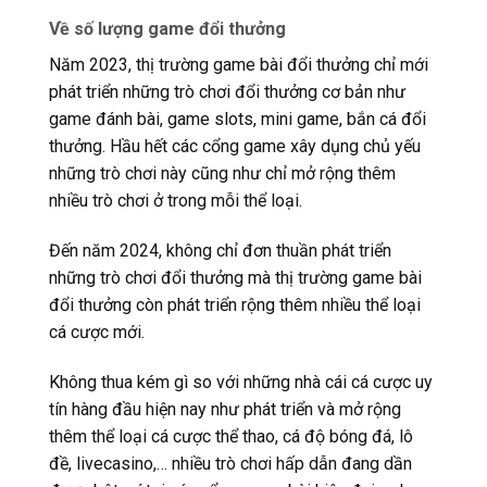
Về số lượng game đổi thưởng
Năm 2023, thị trường game bài đổi thưởng chỉ mới
phát triển những trò chơi đổi thưởng cơ bản như
game đánh bài, game slots, mini game, bắn cá đổi
thưởng. Hầu hết các cổng game xây dụng chủ yếu
những trò chơi này cũng như chỉ mở rộng thêm
nhiều trò chơi ở trong mỗi thể loại.
Đến năm 2024, không chỉ đơn thuần phát triển
những trò chơi đổi thưởng mà thị trường game bài
đổi thưởng còn phát triển rộng thêm nhiều thể loại
cá cược mới.
Không thua kém gì so với những nhà cái cá cược uy
tín hàng đầu hiện nay như phát triển và mở rộng
thêm thể loại cá cược thể thao, cá độ bóng đá, lô
đề, livecasino,… nhiều trò chơi hấp dẫn đang dần