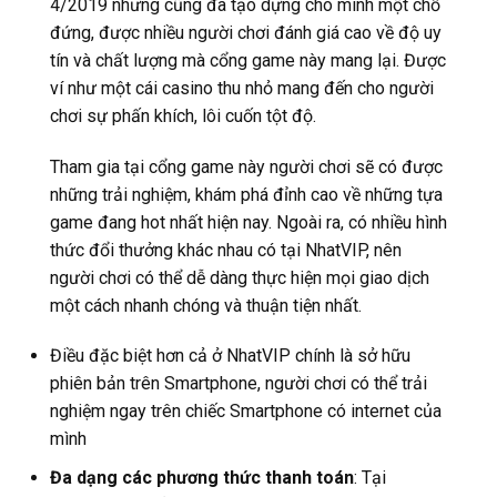
4/2019 nhưng cũng đã tạo dựng cho mình một chỗ
đứng, được nhiều người chơi đánh giá cao về độ uy
tín và chất lượng mà cổng game này mang lại. Được
ví như một cái casino thu nhỏ mang đến cho người
chơi sự phấn khích, lôi cuốn tột độ.
Tham gia tại cổng game này người chơi sẽ có được
những trải nghiệm, khám phá đỉnh cao về những tựa
game đang hot nhất hiện nay. Ngoài ra, có nhiều hình
thức đổi thưởng khác nhau có tại NhatVIP, nên
người chơi có thể dễ dàng thực hiện mọi giao dịch
một cách nhanh chóng và thuận tiện nhất.
Điều đặc biệt hơn cả ở NhatVIP chính là sở hữu
phiên bản trên Smartphone, người chơi có thể trải
nghiệm ngay trên chiếc Smartphone có internet của
mình
Đa dạng các phương thức thanh toán
: Tại