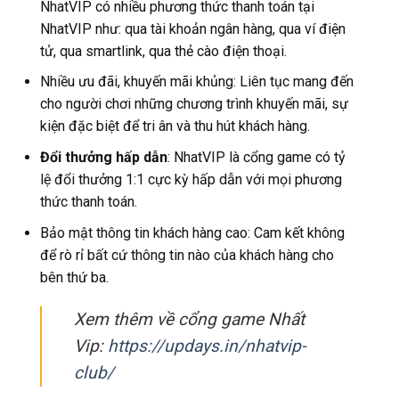
NhatVIP có nhiều phương thức thanh toán tại
NhatVIP như: qua tài khoản ngân hàng, qua ví điện
tử, qua smartlink, qua thẻ cào điện thoại.
Nhiều ưu đãi, khuyến mãi khủng: Liên tục mang đến
cho người chơi những chương trình khuyến mãi, sự
kiện đặc biệt để tri ân và thu hút khách hàng.
Đổi thưởng hấp dẫn
: NhatVIP là cổng game có tỷ
lệ đổi thưởng 1:1 cực kỳ hấp dẫn với mọi phương
thức thanh toán.
Bảo mật thông tin khách hàng cao: Cam kết không
để rò rỉ bất cứ thông tin nào của khách hàng cho
bên thứ ba.
Xem thêm về cổng game Nhất
Vip:
https://updays.in/nhatvip-
club/