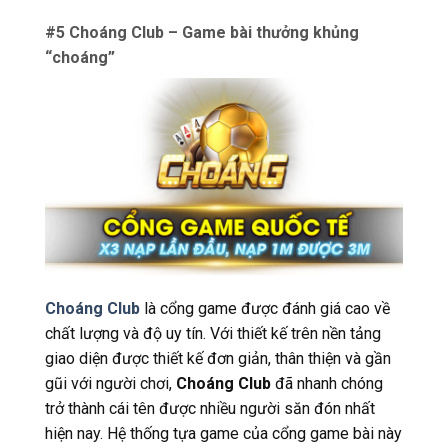
#5 Choáng Club – Game bài thưởng khủng
“choáng”
Choáng Club
là cổng game được đánh giá cao về
chất lượng và độ uy tín. Với thiết kế trên nền tảng
giao diện được thiết kế đơn giản, thân thiện và gần
gũi với người chơi,
Choáng Club
đã nhanh chóng
trở thành cái tên được nhiều người săn đón nhất
hiện nay. Hệ thống tựa game của cổng game bài này