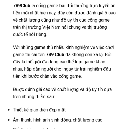
789Club
là cổng game bài đổi thưởng trực tuyến ăn
tiền mới nhất hiện nay, đây còn được đánh giá 5 sao
về chất lượng cũng như độ uy tín của cổng game
trên thị trường Việt Nam nói chung và thị trường
quốc tế nói riêng.
Với những game thủ nhiều kinh nghiệm về việc chơi
game thì cái tên
789 Club
đã không còn xa lạ. Bởi
đây là thế giới đa dạng các thể loại game khác
nhau, hấp dẫn người chơi ngay từ trải nghiệm đầu
tiên khi bước chân vào cổng game.
Được đánh giá cao về chất lượng và độ uy tín dựa
trên những điểm sau:
Thiết kế giao diện đẹp mắt
Âm thanh, hình ảnh sinh động, chất lượng cao