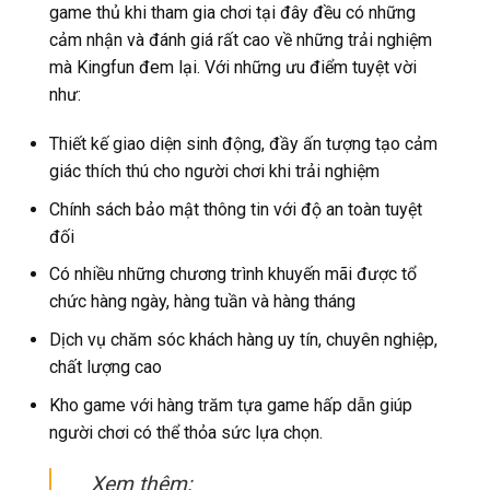
game thủ khi tham gia chơi tại đây đều có những
cảm nhận và đánh giá rất cao về những trải nghiệm
mà Kingfun đem lại. Với những ưu điểm tuyệt vời
như:
Thiết kế giao diện sinh động, đầy ấn tượng tạo cảm
giác thích thú cho người chơi khi trải nghiệm
Chính sách bảo mật thông tin với độ an toàn tuyệt
đối
Có nhiều những chương trình khuyến mãi được tổ
chức hàng ngày, hàng tuần và hàng tháng
Dịch vụ chăm sóc khách hàng uy tín, chuyên nghiệp,
chất lượng cao
Kho game với hàng trăm tựa game hấp dẫn giúp
người chơi có thể thỏa sức lựa chọn.
Xem thêm: