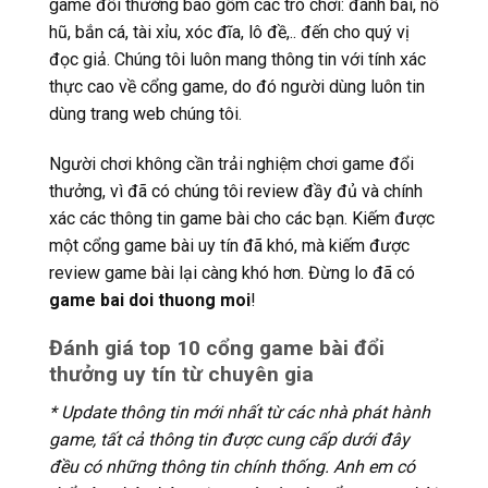
game đổi thưởng bao gồm các trò chơi: đánh bài, nổ
hũ, bắn cá, tài xỉu, xóc đĩa, lô đề,.. đến cho quý vị
đọc giả. Chúng tôi luôn mang thông tin với tính xác
thực cao về cổng game, do đó người dùng luôn tin
dùng trang web chúng tôi.
Người chơi không cần trải nghiệm chơi game đổi
thưởng, vì đã có chúng tôi review đầy đủ và chính
xác các thông tin game bài cho các bạn. Kiếm được
một cổng game bài uy tín đã khó, mà kiếm được
review game bài lại càng khó hơn. Đừng lo đã có
game bai doi thuong moi
!
Đánh giá top 10 cổng game bài đổi
thưởng uy tín từ chuyên gia
* Update thông tin mới nhất từ các nhà phát hành
game, tất cả thông tin được cung cấp dưới đây
đều có những thông tin chính thống. Anh em có