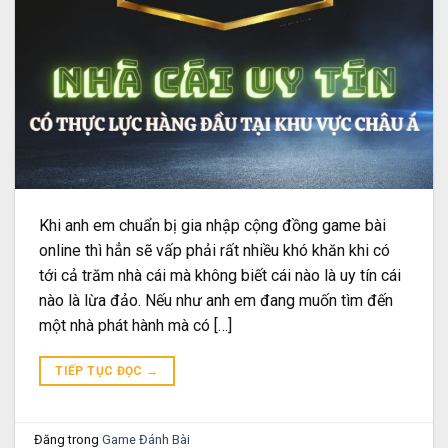
Khi anh em chuẩn bị gia nhập cộng đồng game bài
online thì hẳn sẽ vấp phải rất nhiều khó khăn khi có
tới cả trăm nhà cái mà không biết cái nào là uy tín cái
nào là lừa đảo. Nếu như anh em đang muốn tìm đến
một nhà phát hành mà có […]
TIẾP TỤC ĐỌC
→
Đăng trong
Game Đánh Bài