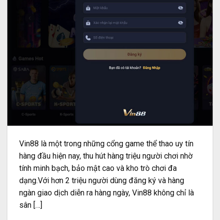
Vin88 là một trong những cổng game thể thao uy tín
hàng đầu hiện nay, thu hút hàng triệu người chơi nhờ
tính minh bạch, bảo mật cao và kho trò chơi đa
dạng.Với hơn 2 triệu người dùng đăng ký và hàng
ngàn giao dịch diễn ra hàng ngày, Vin88 không chỉ là
sân […]