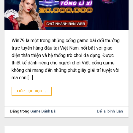
Win79 là một trong những cổng game bài đổi thưởng
trực tuyến hàng đầu tại Việt Nam, nổi bật với giao
diện thân thiện và hệ thống trò chơi đa dạng. Được
thiết kế dành riêng cho người chơi Việt, cổng game
không chỉ mang đến những phút giây giải trí tuyệt vời
mà còn […]
TIẾP TỤC ĐỌC
→
Đăng trong
Game Đánh Bài
Để lại bình luận