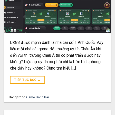
UK88 được mệnh danh là nhà cái số 1 Anh Quốc. Vậy
liệu một nhà cái game đổi thưởng uy tín Châu Âu khi
đến với thị trường Châu Á thì có phát triển được hay
không? Liệu sự uy tín có phải chỉ là bức bình phong
che đậy hay không? Cùng tìm hiểu […]
TIẾP TỤC ĐỌC
→
Đăng trong
Game Đánh Bài