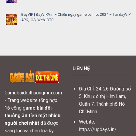
BayVIP | BayVIP.Vin – Chiến ngay game bài hot 2024 – Tải BayVIP
APK, IOS, Web, OTP
LIÊN HỆ
Địa Chỉ: 24-26 Đường số
Gamebaidoithuongmoi.com
5, Khu đô thị Him Lam,
- Trang website tổng hợp
Quận 7, Thành phố Hồ
16 cổng g
ame bài đổi
Chí Minh
thưởng ăn tiền mặt nhiều
Webite:
người chơi nhất
đã được
https://updays.in/
sàng lọc và chọn lựa kỹ