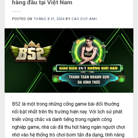
hàng đầu tại Việt Nam
POSTED ON
THÁNG 8 31, 2024
BY
CAO DUY ANH
B52 là một trong những cổng game bài đổi thưởng
nổi bật nhất trên thị trường hiện nay. Với lịch sử phát
triển vững chắc và danh tiếng trong ngành công
nghiệp game, nhà cái đã thu hút hàng ngàn người chơi
nhờ vào hệ thống trò chơi bom tấn đa dạng, tính năng