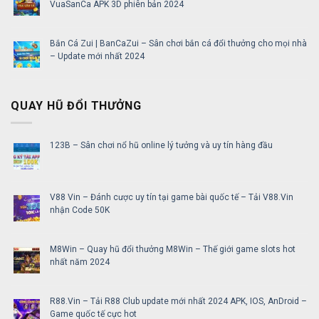
VuaSanCa APK 3D phiên bản 2024
Bắn Cá Zui | BanCaZui – Sân chơi bắn cá đổi thưởng cho mọi nhà
– Update mới nhất 2024
QUAY HŨ ĐỔI THƯỞNG
123B – Sân chơi nổ hũ online lý tưởng và uy tín hàng đầu
V88 Vin – Đánh cược uy tín tại game bài quốc tế – Tải V88.Vin
nhận Code 50K
M8Win – Quay hũ đổi thưởng M8Win – Thế giới game slots hot
nhất năm 2024
R88.Vin – Tải R88 Club update mới nhất 2024 APK, IOS, AnDroid –
Game quốc tế cực hot