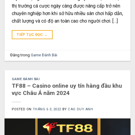
thị trường cá cược ngày càng được nâng cấp trở nên
chuyên nghiệp hơn khi sở hữu nhiều sân chơi hấp dẫn,
chất lượng và có độ an toàn cao cho người chơi. […]
TIẾP TỤC ĐỌC
→
Đăng trong
Game Đánh Bài
GAME ĐÁNH BÀI
TF88 – Casino online uy tín hàng đầu khu
vực Châu Á năm 2024
POSTED ON
THÁNG 6 3, 2022
BY
CAO DUY ANH