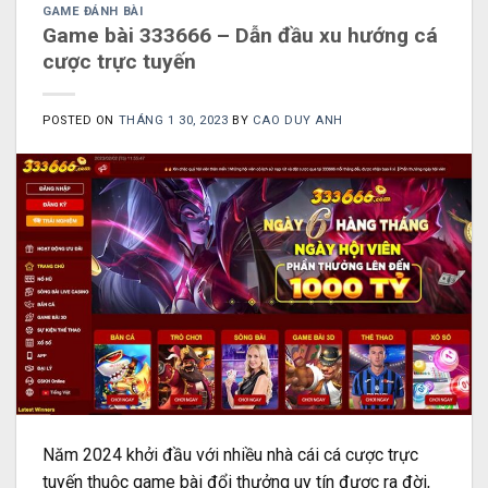
GAME ĐÁNH BÀI
Game bài 333666 – Dẫn đầu xu hướng cá
cược trực tuyến
POSTED ON
THÁNG 1 30, 2023
BY
CAO DUY ANH
Năm 2024 khởi đầu với nhiều nhà cái cá cược trực
tuyến thuộc game bài đổi thưởng uy tín được ra đời,