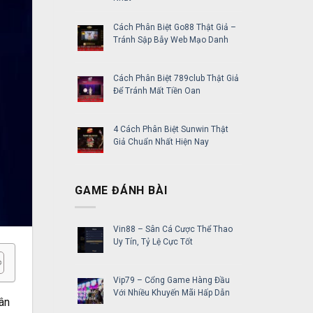
Cách Phân Biệt Go88 Thật Giả –
Tránh Sập Bẫy Web Mạo Danh
Cách Phân Biệt 789club Thật Giả
Để Tránh Mất Tiền Oan
4 Cách Phân Biệt Sunwin Thật
Giả Chuẩn Nhất Hiện Nay
GAME ĐÁNH BÀI
Vin88 – Sân Cá Cược Thể Thao
Uy Tín, Tỷ Lệ Cực Tốt
Vip79 – Cổng Game Hàng Đầu
Với Nhiều Khuyến Mãi Hấp Dẫn
hân