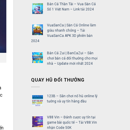
Bắn Cá Thần Tài – Vua Săn Cá
Số 1 Việt Nam – Link tải 2024
VuaSanCa | Săn Cá Online làm
giàu nhanh chóng – Tải
VuaSanCa APK 3D phiên bản
2024
Bắn Cá Zui | BanCaZui – Sân
chơi bắn cá đổi thưởng cho mọi
nhà – Update mới nhất 2024
QUAY HŨ ĐỔI THƯỞNG
à
ác
123B – Sân chơi nổ hũ online lý
tưởng và uy tín hàng đầu
V88 Vin – Đánh cược uy tín tại
game bài quốc tế – Tải V88.Vin
ến
nhận Code 50K