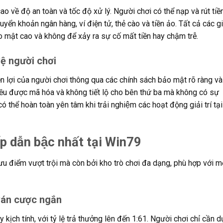
o về độ an toàn và tốc độ xử lý. Người chơi có thể nạp và rút tiề
ển khoản ngân hàng, ví điện tử, thẻ cào và tiền ảo. Tất cả các g
 mật cao và không để xảy ra sự cố mất tiền hay chậm trễ.
ệ người chơi
n lợi của người chơi thông qua các chính sách bảo mật rõ ràng và
 đều được mã hóa và không tiết lộ cho bên thứ ba mà không có sự
́ thể hoàn toàn yên tâm khi trải nghiệm các hoạt động giải trí tại
 dẫn bậc nhất tại Win79
ưu điểm vượt trội mà còn bởi kho trò chơi đa dạng, phù hợp với m
 ván cược ngắn
 kịch tính, với tỷ lệ trả thưởng lên đến 1:61. Người chơi chỉ cần d