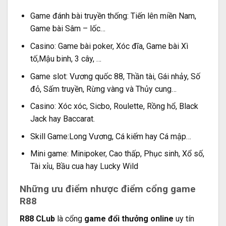
Game đánh bài truyền thống: Tiến lên miền Nam,
Game bài Sâm – lốc…
Casino: Game bài poker, Xóc đĩa, Game bài Xì
tố,Mậu binh, 3 cây, …
Game slot: Vương quốc 88, Thần tài, Gái nhảy, Số
đỏ, Sấm truyền, Rừng vàng và Thủy cung…
Casino: Xóc xóc, Sicbo, Roulette, Rồng hổ, Black
Jack hay Baccarat.
Skill Game:Long Vương, Cá kiếm hay Cá mập…
Mini game: Minipoker, Cao thấp, Phục sinh, Xổ số,
Tài xỉu, Bầu cua hay Lucky Wild
Những ưu điểm nhược điểm cổng game
R88
R88 CLub
là cổng
game đổi thưởng online
uy tín