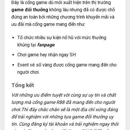
Đây là cổng game dù mới xuất hiện trên thị trường
game đổi thưởng
không lâu nhưng đã có được chỗ
đứng an toàn bởi những chương trình khuyến mãi và
ưu đãi mà cổng game mang đến như:
Tổ chức nhiều sự kiện nổ hũ với mức thưởng
khủng tại
fanpage
Chơi game hay nhận ngay SH
Event vé số vàng được cổng game mang đến cho
người chơi.
Tổng kết
Với những ưu điểm tuyệt vời cùng sự uy tín và chất
lượng mà cổng game R88 đã mang đến cho người
chơi.Thì đây chắc chắn sẽ là một địa chỉ xứng đáng
để trải nghiệm với những tựa game đổi thưởng uy
tín. Cùng đăng ký tài khoản và trải nghiệm ngay thôi