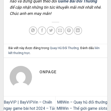
nào và đừng quên theo dõi
Game Bài Đổi Thưởng
để cập nhật những tin tức khuyến mãi mới nhất nhé.
Chúc anh em may mắn!
Bài viết này được đăng trong
Quay Hũ Đổi Thưởng
. Đánh dấu
liên
kết thường trực
.
ONPAGE
BayVIP | BayVIP.Vin – Chiến
M8Win – Quay hũ đổi thưởng
ngay game bài hot 2024 – Tải
M8Win – Thế giới game slots