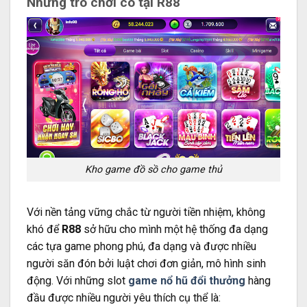
Những trò chơi có tại R88
Kho game đồ sồ cho game thủ
Với nền tảng vững chắc từ người tiền nhiệm, không
khó để
R88
sở hữu cho mình một hệ thống đa dạng
các tựa game phong phú, đa dạng và được nhiều
người săn đón bởi luật chơi đơn giản, mô hình sinh
động. Với những slot
game nổ hũ đổi thưởng
hàng
đầu được nhiều người yêu thích cụ thể là: