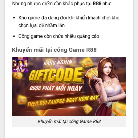
Những nhược điểm cần khắc phục tại
R88
như:
Kho game đa dạng đôi khi khiến khách chơi khó
chọn lựa, dễ nhầm lẫn
Cổng game còn chứa nhiều quảng cáo
Khuyến mãi tại cổng Game R88
Khuyến mãi tại cổng Game R88