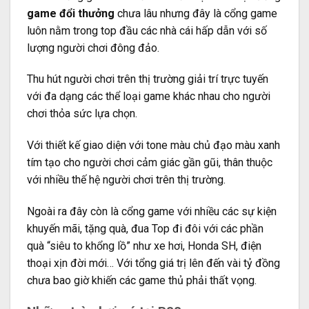
game đổi thưởng
chưa lâu nhưng đây là cổng game
luôn nằm trong top đầu các nhà cái hấp dẫn với số
lượng người chơi đông đảo.
Thu hút người chơi trên thị trường giải trí trực tuyến
với đa dạng các thể loại game khác nhau cho người
chơi thỏa sức lựa chọn.
Với thiết kế giao diện với tone màu chủ đạo màu xanh
tím tạo cho người chơi cảm giác gần gũi, thân thuộc
với nhiều thế hệ người chơi trên thị trường.
Ngoài ra đây còn là cổng game với nhiều các sự kiện
khuyến mãi, tặng quà, đua Top đi đôi với các phần
quà “siêu to khổng lồ” như xe hơi, Honda SH, điện
thoại xịn đời mới… Với tổng giá trị lên đến vài tỷ đồng
chưa bao giờ khiến các game thủ phải thất vọng.