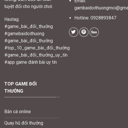
Email:
tuyệt đối cho người chơi.
gambaidoithuongmoi@gma
Hotline: 0928893847
Hastag:
#game_bài_đổi_thưởng
#gamebaidoithuong
#game_bài_đổi_thưởng
#top_10_game_bài_đổi_thưởng
#game_bài_đổi_thưởng_uy_tín
#app game đánh bài uy tín
TOP GAME ĐỔI
THƯỞNG
Bắn cá online
Quay hũ đổi thưởng