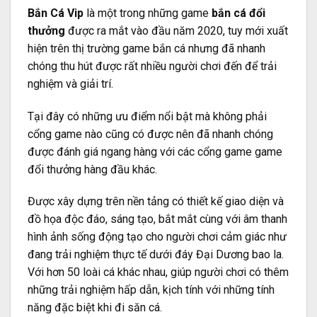
Bắn Cá Vip
là một trong những game
bắn cá đổi
thưởng
được ra mắt vào đầu năm 2020, tuy mới xuất
hiện trên thị trường game bắn cá nhưng đã nhanh
chóng thu hút được rất nhiều người chơi đến để trải
nghiệm và giải trí.
Tại đây có những ưu điểm nổi bật mà không phải
cổng game nào cũng có được nên đã nhanh chóng
được đánh giá ngang hàng với các cổng game game
đổi thưởng hàng đầu khác.
Được xây dựng trên nền tảng có thiết kế giao diện và
đồ họa độc đáo, sáng tạo, bắt mắt cùng với âm thanh
hình ảnh sống động tạo cho người chơi cảm giác như
đang trải nghiệm thực tế dưới đáy Đại Dương bao la.
Với hơn 50 loài cá khác nhau, giúp người chơi có thêm
những trải nghiệm hấp dẫn, kịch tính với những tính
năng đặc biệt khi đi săn cá.