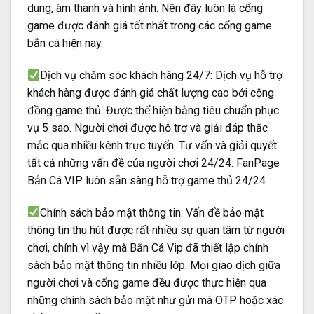
dung, âm thanh và hình ảnh. Nên đây luôn là cổng
game được đánh giá tốt nhất trong các cổng game
bắn cá hiện nay.
Dịch vụ chăm sóc khách hàng 24/7: Dịch vụ hỗ trợ
khách hàng được đánh giá chất lượng cao bởi cộng
đồng game thủ. Được thể hiện bằng tiêu chuẩn phục
vụ 5 sao. Người chơi được hỗ trợ và giải đáp thắc
mắc qua nhiều kênh trực tuyến. Tư vấn và giải quyết
tất cả những vấn đề của người chơi 24/24. FanPage
Bắn Cá VIP luôn sẵn sàng hỗ trợ game thủ 24/24
Chính sách bảo mật thông tin: Vấn đề bảo mật
thông tin thu hút được rất nhiều sự quan tâm từ người
chơi, chính vì vậy mà Bắn Cá Vip đã thiết lập chính
sách bảo mật thông tin nhiều lớp. Mọi giao dịch giữa
người chơi và cổng game đều được thực hiện qua
những chính sách bảo mật như gửi mã OTP hoặc xác