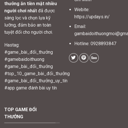
thưởng ăn tiền mặt nhiều
Webite:
người chơi nhất
đã được
https://updays.in/
sàng lọc và chọn lựa kỹ
lưỡng, đảm bảo an toàn
Email:
tuyệt đối cho người chơi.
gambaidoithuongmoi@gma
Hotline: 0928893847
Hastag:
#game_bài_đổi_thưởng
#gamebaidoithuong
#game_bài_đổi_thưởng
#top_10_game_bài_đổi_thưởng
#game_bài_đổi_thưởng_uy_tín
#app game đánh bài uy tín
TOP GAME ĐỔI
THƯỞNG