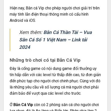
Hiện nay, Bắn cá Vip cho phép người chơi giải trí trên
máy tính lẫn điện thoại thông minh có cấu hình
Android và iOS.
Xem thêm:
Bắn Cá Thần Tài – Vua
Săn Cá Số 1 Việt Nam – Link tải
2024
Những trò chơi có tại Bắn Cá Vip
Đây là cổng game có nội dung game đổi thưởng uy
tín hấp dẫn với các level từ thấp đến cao, từ đơn giản
đến phức tạp cho người chơi chinh phục. Cùng với đó
là những yêu cầu về số lượng cá mà người chơi phải
đảm bảo để vượt qua các level cho trước.
Ở
Bắn Cá Vip
còn có 2 phòng săn cá cho người chơi
lựa chọn, đó là Ao làng và Biển lớn. Phân chia làm 2