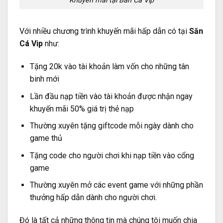
Khuyến mãi tại Bắn Cá Vip
Với nhiều chương trình khuyến mãi hấp dẫn có tại
Săn
Cá Vip
như:
Tặng 20k vào tài khoản làm vốn cho những tân
binh mới
Lần đầu nạp tiền vào tài khoản được nhận ngay
khuyến mãi 50% giá trị thẻ nạp
Thường xuyên tặng giftcode mỗi ngày dành cho
game thủ
Tặng code cho người chơi khi nạp tiền vào cổng
game
Thường xuyên mở các event game với những phần
thưởng hấp dẫn dành cho người chơi.
Đó là tất cả những thông tin mà chúng tôi muốn chia