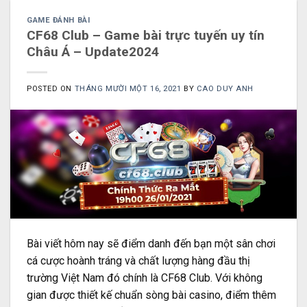
GAME ĐÁNH BÀI
CF68 Club – Game bài trực tuyến uy tín
Châu Á – Update2024
POSTED ON
THÁNG MƯỜI MỘT 16, 2021
BY
CAO DUY ANH
Bài viết hôm nay sẽ điểm danh đến bạn một sân chơi
cá cược hoành tráng và chất lượng hàng đầu thị
trường Việt Nam đó chính là CF68 Club. Với không
gian được thiết kế chuẩn sòng bài casino, điểm thêm