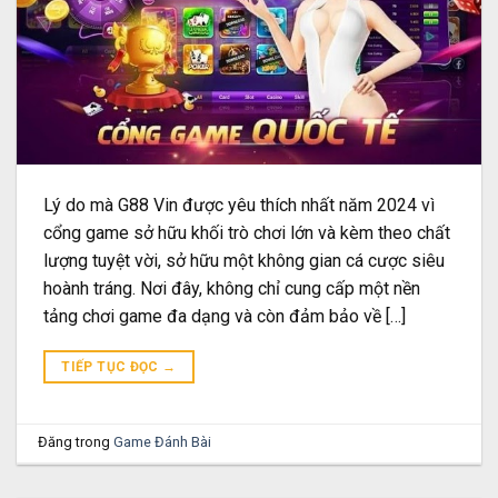
Lý do mà G88 Vin được yêu thích nhất năm 2024 vì
cổng game sở hữu khối trò chơi lớn và kèm theo chất
lượng tuyệt vời, sở hữu một không gian cá cược siêu
hoành tráng. Nơi đây, không chỉ cung cấp một nền
tảng chơi game đa dạng và còn đảm bảo về […]
TIẾP TỤC ĐỌC
→
Đăng trong
Game Đánh Bài