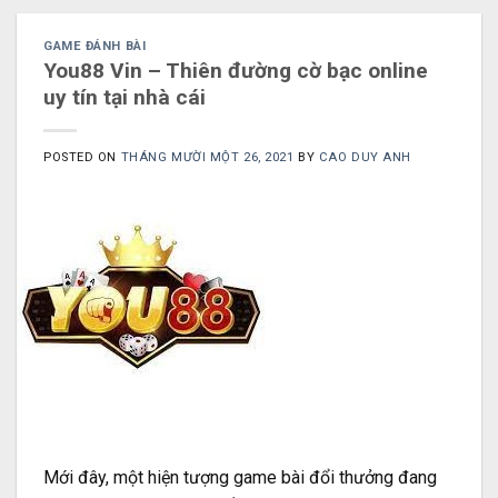
GAME ĐÁNH BÀI
You88 Vin – Thiên đường cờ bạc online
uy tín tại nhà cái
POSTED ON
THÁNG MƯỜI MỘT 26, 2021
BY
CAO DUY ANH
Mới đây, một hiện tượng game bài đổi thưởng đang