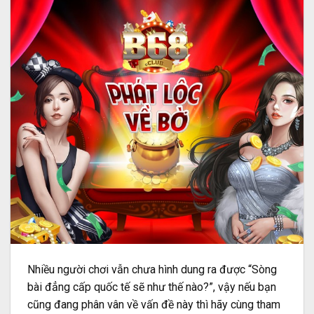
Nhiều người chơi vẫn chưa hình dung ra được “Sòng
bài đẳng cấp quốc tế sẽ như thế nào?”, vậy nếu bạn
cũng đang phân vân về vấn đề này thì hãy cùng tham