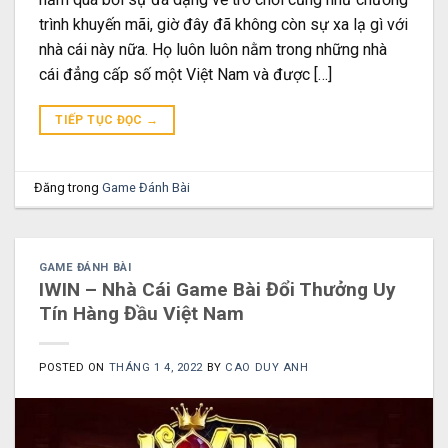
trình khuyến mãi, giờ đây đã không còn sự xa lạ gì với
nhà cái này nữa. Họ luôn luôn nằm trong những nhà
cái đẳng cấp số một Việt Nam và được […]
TIẾP TỤC ĐỌC
→
Đăng trong
Game Đánh Bài
GAME ĐÁNH BÀI
IWIN – Nhà Cái Game Bài Đổi Thưởng Uy
Tín Hàng Đầu Việt Nam
POSTED ON
THÁNG 1 4, 2022
BY
CAO DUY ANH