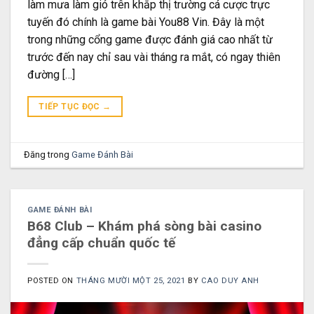
làm mưa làm gió trên khắp thị trường cá cược trực
tuyến đó chính là game bài You88 Vin. Đây là một
trong những cổng game được đánh giá cao nhất từ
trước đến nay chỉ sau vài tháng ra mắt, có ngay thiên
đường […]
TIẾP TỤC ĐỌC
→
Đăng trong
Game Đánh Bài
GAME ĐÁNH BÀI
B68 Club – Khám phá sòng bài casino
đẳng cấp chuẩn quốc tế
POSTED ON
THÁNG MƯỜI MỘT 25, 2021
BY
CAO DUY ANH