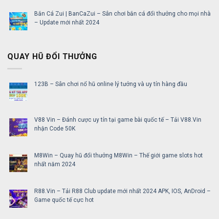
Bắn Cá Zui | BanCaZui – Sân chơi bắn cá đổi thưởng cho mọi nhà
– Update mới nhất 2024
QUAY HŨ ĐỔI THƯỞNG
123B – Sân chơi nổ hũ online lý tưởng và uy tín hàng đầu
V88 Vin – Đánh cược uy tín tại game bài quốc tế – Tải V88.Vin
nhận Code 50K
M8Win – Quay hũ đổi thưởng M8Win – Thế giới game slots hot
nhất năm 2024
R88.Vin – Tải R88 Club update mới nhất 2024 APK, IOS, AnDroid –
Game quốc tế cực hot