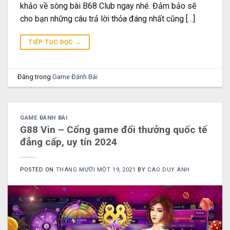
khảo về sòng bài B68 Club ngay nhé. Đảm bảo sẽ
cho bạn những câu trả lời thỏa đáng nhất cũng […]
TIẾP TỤC ĐỌC
→
Đăng trong
Game Đánh Bài
GAME ĐÁNH BÀI
G88 Vin – Cổng game đổi thưởng quốc tế
đẳng cấp, uy tín 2024
POSTED ON
THÁNG MƯỜI MỘT 19, 2021
BY
CAO DUY ANH