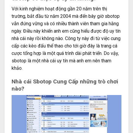
Với kinh nghiệm hoạt động gần 20 năm trên thị
trường, bắt đầu từ năm 2004 mà đến bây giờ sbotop
vẫn đứng vững và có nhiều thành viên tham gia hằng
ngày. Điều này khiến anh em cũng hiểu được độ uy tín
nhà cái này rồi không nào. Công ty này đi từ việc cung
cấp các kèo đấu thể thao cho tới giờ đây là trang cá
cược tổng hợp là một quá trình dài phát triển. Do vậy,
sbotop là một nhà cái uy tín mà anh em nên tham
khảo.
Nhà cái Sbotop Cung Cấp những trò chơi
nào?