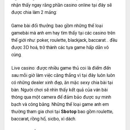
nhận thấy ngay rằng phần casino online tại đây sẽ
được chia làm 2 mảng:
Game bài đổi thưởng: bao gồm những thể loại
gamebài mà anh em hay tìm thấy tại các casino trên
thế giới như: poker, roulette, blackjack, baccarat… đều
được 3D hoá, trở thành các tựa game hấp dẫn vô
cùng.
Live casino: được nhiều game thủ coi là điểm đến
sau mỗi giờ làm việc căng thẳng vì tại đây luôn luôn
có những dealer xinh đẹp, ăn mặc sexy chia bài tại
bàn. Người chơi sẽ nhìn thấy kết quả của ván bài
thông qua một camera để đảm bảo được sự minh
bạch và công bằng. Những thể loại game anh em
thường tham gia chơi tại
Sbotop
bao gồm roulette,
baccarat, rồng hổ, sicbo, xì dách.