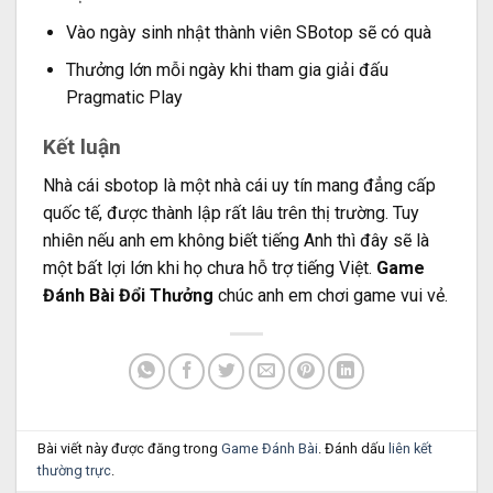
Vào ngày sinh nhật thành viên SBotop sẽ có quà
Thưởng lớn mỗi ngày khi tham gia giải đấu
Pragmatic Play
Kết luận
Nhà cái sbotop là một nhà cái uy tín mang đẳng cấp
quốc tế, được thành lập rất lâu trên thị trường. Tuy
nhiên nếu anh em không biết tiếng Anh thì đây sẽ là
một bất lợi lớn khi họ chưa hỗ trợ tiếng Việt.
Game
Đánh Bài Đổi Thưởng
chúc anh em chơi game vui vẻ.
Bài viết này được đăng trong
Game Đánh Bài
. Đánh dấu
liên kết
thường trực
.