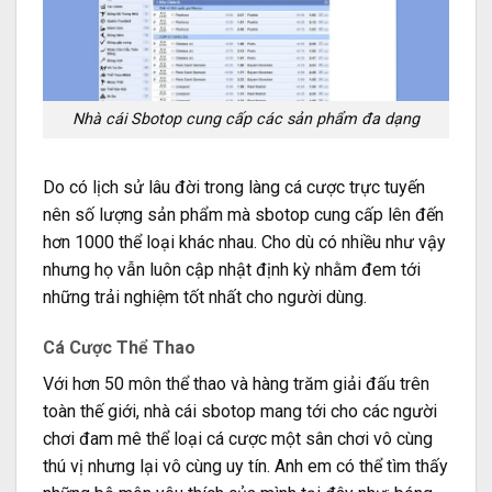
Nhà cái Sbotop cung cấp các sản phẩm đa dạng
Do có lịch sử lâu đời trong làng cá cược trực tuyến
nên số lượng sản phẩm mà sbotop cung cấp lên đến
hơn 1000 thể loại khác nhau. Cho dù có nhiều như vậy
nhưng họ vẫn luôn cập nhật định kỳ nhằm đem tới
những trải nghiệm tốt nhất cho người dùng.
Cá Cược Thể Thao
Với hơn 50 môn thể thao và hàng trăm giải đấu trên
toàn thế giới, nhà cái sbotop mang tới cho các người
chơi đam mê thể loại cá cược một sân chơi vô cùng
thú vị nhưng lại vô cùng uy tín. Anh em có thể tìm thấy