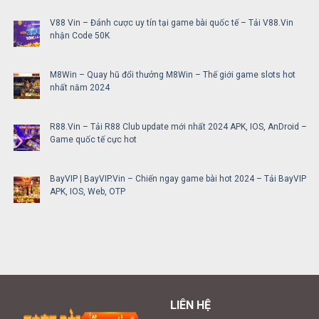
V88 Vin – Đánh cược uy tín tại game bài quốc tế – Tải V88.Vin
nhận Code 50K
M8Win – Quay hũ đổi thưởng M8Win – Thế giới game slots hot
nhất năm 2024
R88.Vin – Tải R88 Club update mới nhất 2024 APK, IOS, AnDroid –
Game quốc tế cực hot
BayVIP | BayVIP.Vin – Chiến ngay game bài hot 2024 – Tải BayVIP
APK, IOS, Web, OTP
LIÊN HỆ