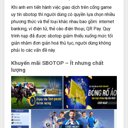
Khi anh em tiến hành việc giao dịch trên cổng game
uy tín sbotop thì người dùng có quyền lựa chọn nhiều
phương thức và thể loại khác nhau bao gồm: internet
banking, ví điện tử, thẻ cào điện thoại, QR Pay. Quy
trình nạp đã được sbotop giảm thiểu xuống mức tối
giản nhằm đơn giản hoá thủ tục, người dùng không
phải lo các vấn đề này.
Khuyến mãi SBOTOP – Ít nhưng chất
lượng