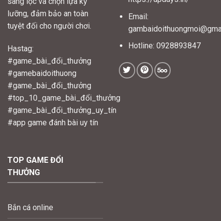
sàng lọc và chọn lựa kỹ
lưỡng, đảm bảo an toàn
Email:
tuyệt đối cho người chơi.
gambaidoithuongmoi@gma
Hotline: 0928893847
Hastag:
#game_bài_đổi_thưởng
#gamebaidoithuong
#game_bài_đổi_thưởng
#top_10_game_bài_đổi_thưởng
#game_bài_đổi_thưởng_uy_tín
#app game đánh bài uy tín
TOP GAME ĐỔI
THƯỞNG
Bắn cá online