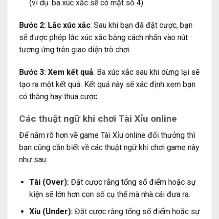
(ví dụ: ba xúc xắc sẽ có mặt số 4).
Bước 2: Lắc xúc xắc
: Sau khi bạn đã đặt cược, bạn
sẽ được phép lắc xúc xắc bằng cách nhấn vào nút
tương ứng trên giao diện trò chơi.
Bước 3: Xem kết quả
: Ba xúc xắc sau khi dừng lại sẽ
tạo ra một kết quả. Kết quả này sẽ xác định xem bạn
có thắng hay thua cược.
Các thuật ngữ khi chơi Tài Xỉu online
Để nắm rõ hơn về game Tài Xỉu online đổi thưởng thì
bạn cũng cần biết về các thuật ngữ khi chơi game này
như sau:
Tài (Over):
Đặt cược rằng tổng số điểm hoặc sự
kiện sẽ lớn hơn con số cụ thể mà nhà cái đưa ra.
Xỉu (Under):
Đặt cược rằng tổng số điểm hoặc sự