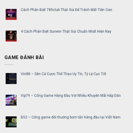
Cách Phân Biệt 789club Thật Giả Để Tránh Mất Tiền Oan
4 Cách Phân Biệt Sunwin Thật Giả Chuẩn Nhất Hiện Nay
GAME ĐÁNH BÀI
Vin88 – Sân Cá Cược Thể Thao Uy Tín, Tỷ Lệ Cực Tốt
Vip79 – Cổng Game Hàng Đầu Với Nhiều Khuyến Mãi Hấp Dẫn
B52 – Cổng game đổi thưởng bom tấn hàng đầu tại Việt Nam