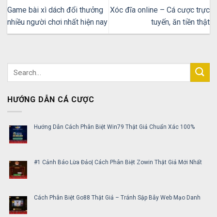
Game bài xì dách đổi thưởng
Xóc đĩa online – Cá cược trực
nhiều người chơi nhất hiện nay
tuyến, ăn tiền thật
HƯỚNG DẪN CÁ CƯỢC
Hướng Dẫn Cách Phân Biệt Win79 Thật Giả Chuẩn Xác 100%
#1 Cảnh Báo Lừa Đảo| Cách Phân Biệt Zowin Thật Giả Mới Nhất
Cách Phân Biệt Go88 Thật Giả – Tránh Sập Bẫy Web Mạo Danh