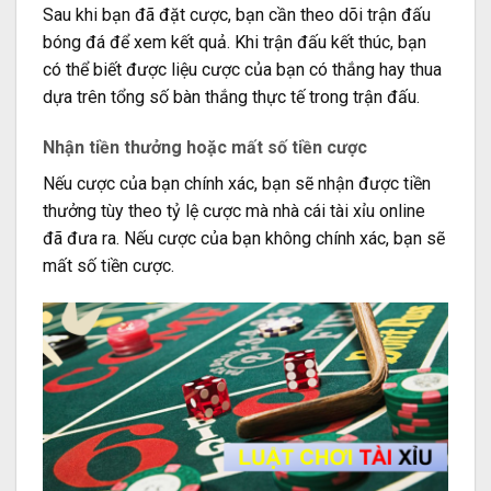
Sau khi bạn đã đặt cược, bạn cần theo dõi trận đấu
bóng đá để xem kết quả. Khi trận đấu kết thúc, bạn
có thể biết được liệu cược của bạn có thắng hay thua
dựa trên tổng số bàn thắng thực tế trong trận đấu.
Nhận tiền thưởng hoặc mất số tiền cược
Nếu cược của bạn chính xác, bạn sẽ nhận được tiền
thưởng tùy theo tỷ lệ cược mà nhà cái tài xỉu online
đã đưa ra. Nếu cược của bạn không chính xác, bạn sẽ
mất số tiền cược.