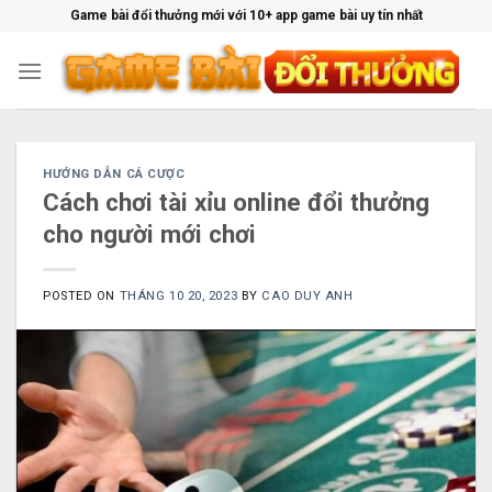
Bỏ
Game bài đổi thưởng mới với 10+ app game bài uy tín nhất
qua
nội
dung
HƯỚNG DẪN CÁ CƯỢC
Cách chơi tài xỉu online đổi thưởng
cho người mới chơi
POSTED ON
THÁNG 10 20, 2023
BY
CAO DUY ANH