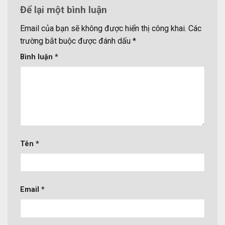
Để lại một bình luận
Email của bạn sẽ không được hiển thị công khai.
Các
trường bắt buộc được đánh dấu
*
Bình luận
*
Tên
*
Email
*