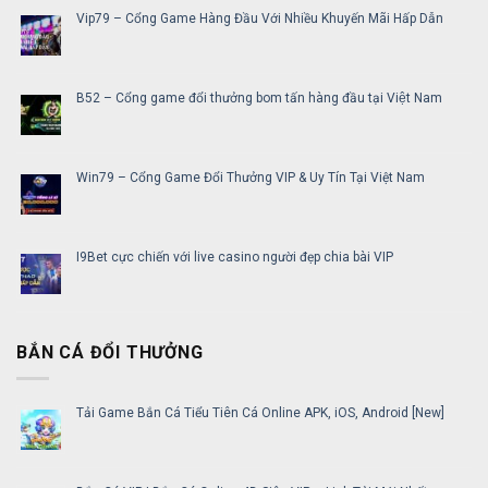
Vip79 – Cổng Game Hàng Đầu Với Nhiều Khuyến Mãi Hấp Dẫn
B52 – Cổng game đổi thưởng bom tấn hàng đầu tại Việt Nam
Win79 – Cổng Game Đổi Thưởng VIP & Uy Tín Tại Việt Nam
I9Bet cực chiến với live casino người đẹp chia bài VIP
BẮN CÁ ĐỔI THƯỞNG
Tải Game Bắn Cá Tiểu Tiên Cá Online APK, iOS, Android [New]