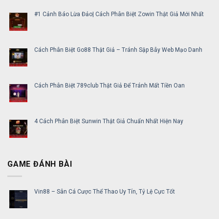
#1 Cảnh Báo Lừa Đảo| Cách Phân Biệt Zowin Thật Giả Mới Nhất
Cách Phân Biệt Go88 Thật Giả – Tránh Sập Bẫy Web Mạo Danh
Cách Phân Biệt 789club Thật Giả Để Tránh Mất Tiền Oan
4 Cách Phân Biệt Sunwin Thật Giả Chuẩn Nhất Hiện Nay
GAME ĐÁNH BÀI
Vin88 – Sân Cá Cược Thể Thao Uy Tín, Tỷ Lệ Cực Tốt