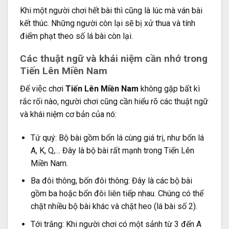
Khi một người chơi hết bài thì cũng là lúc mà ván bài
kết thúc. Những người còn lại sẽ bị xử thua và tính
điểm phạt theo số lá bài còn lại.
Các thuật ngữ và khái niệm cần nhớ trong
Tiến Lên Miền Nam
Để việc chơi
Tiến Lên Miền Nam
không gặp bất kì
rắc rối nào, người chơi cũng cần hiểu rõ các thuật ngữ
và khái niệm cơ bản của nó:
Tứ quý: Bộ bài gồm bốn lá cùng giá trị, như bốn lá
A, K, Q,… Đây là bộ bài rất mạnh trong Tiến Lên
Miền Nam.
Ba đôi thông, bốn đôi thông: Đây là các bộ bài
gồm ba hoặc bốn đôi liên tiếp nhau. Chúng có thể
chặt nhiều bộ bài khác và chặt heo (lá bài số 2).
Tới trắng: Khi người chơi có một sảnh từ 3 đến A