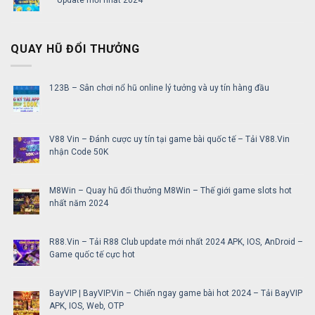
QUAY HŨ ĐỔI THƯỞNG
123B – Sân chơi nổ hũ online lý tưởng và uy tín hàng đầu
V88 Vin – Đánh cược uy tín tại game bài quốc tế – Tải V88.Vin
nhận Code 50K
M8Win – Quay hũ đổi thưởng M8Win – Thế giới game slots hot
nhất năm 2024
R88.Vin – Tải R88 Club update mới nhất 2024 APK, IOS, AnDroid –
Game quốc tế cực hot
BayVIP | BayVIP.Vin – Chiến ngay game bài hot 2024 – Tải BayVIP
APK, IOS, Web, OTP