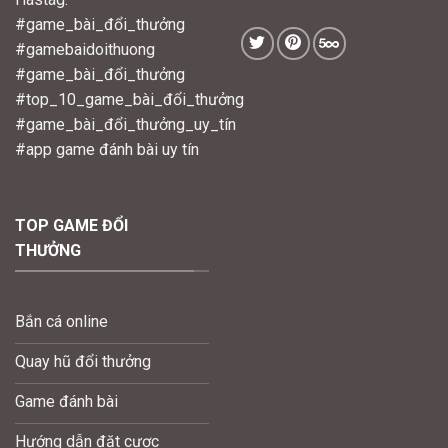
#game_bài_đổi_thưởng
#gamebaidoithuong
#game_bài_đổi_thưởng
#top_10_game_bài_đổi_thưởng
#game_bài_đổi_thưởng_uy_tín
#app game đánh bài uy tín
TOP GAME ĐỔI
THƯỞNG
Bắn cá online
Quay hũ đổi thưởng
Game đánh bài
Hướng dẫn đặt cược