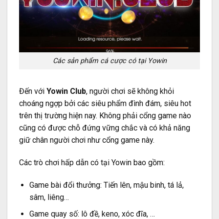
Các sản phẩm cá cược có tại Yowin
Đến với
Yowin Club
, người chơi sẽ không khỏi
choáng ngợp bởi các siêu phẩm đình đám, siêu hot
trên thị trường hiện nay. Không phải cổng game nào
cũng có được chỗ đứng vững chắc và có khả năng
giữ chân người chơi như cổng game này.
Các trò chơi hấp dẫn có tại Yowin bao gồm:
Game bài đổi thưởng: Tiến lên, mậu binh, tá lả,
sâm, liêng…
Game quay số: lô đề, keno, xóc đĩa, …