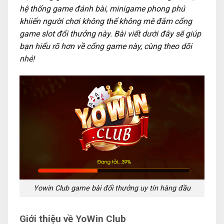
hệ thống game đánh bài, minigame phong phú
khiiến người chơi không thể không mê đắm cổng
game slot đổi thưởng này. Bài viết dưới đây sẽ giúp
bạn hiểu rõ hơn về cổng game này, cùng theo dõi
nhé!
Yowin Club game bài đổi thưởng uy tín hàng đầu
Giới thiệu về YoWin Club