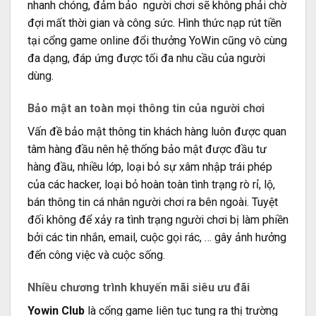
nhanh chóng, đảm bảo người chơi sẽ không phải chờ
đợi mất thời gian và công sức. Hình thức nạp rút tiền
tại cổng game online đổi thưởng YoWin cũng vô cùng
đa dạng, đáp ứng được tối đa nhu cầu của người
dùng.
Bảo mật an toàn mọi thông tin của người chơi
Vấn đề bảo mật thông tin khách hàng luôn được quan
tâm hàng đầu nên hệ thống bảo mật được đầu tư
hàng đầu, nhiều lớp, loại bỏ sự xâm nhập trái phép
của các hacker, loại bỏ hoàn toàn tình trạng rò rỉ, lộ,
bán thông tin cá nhân người chơi ra bên ngoài. Tuyệt
đối không để xảy ra tình trạng người chơi bị làm phiền
bởi các tin nhắn, email, cuộc gọi rác, … gây ảnh hưởng
đến công việc và cuộc sống.
Nhiều chương trình khuyến mãi siêu ưu đãi
Yowin Club
là cổng game liên tục tung ra thị trường