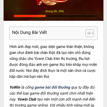
Nội Dung Bài Viết
Hình ảnh đẹp mắt, giao diện game thân thiện, không
gian chơi đánh bài chân thật đã tạo nên chỗ đứng
vững chắc cho Yowin Club trên thị trường, thu hút
được đông đảo anh em game thủ trên khắp mọi miền
đất nước. Nơi đây đích thực là một sân chơi cá cược
hấp dẫn mà bạn nên thử.
YoWin
là cổng
game bài đổi thưởng
quy tụ đầy đủ
các thể loại game đổi thưởng xanh chín nhất hiện
nay.
Yowin Club
tạo nên một cơn sốt mạnh mẽ đến
thị trường game online. Với nhiều tính năng mới lạ,