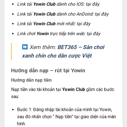
Link tải
Yowin Club
dành cho IOS: tại đây
Link tải
Yowin Club
dành cho AnDoird: tại đây
Link tải
Yowin Club
mới nhất: tại đây
Link chơi
Yowin
trực tiếp trên web: tại đây
Xem thêm:
BET365 – Sân chơi
xanh chín cho dân cược Việt
Hướng dẫn nạp – rút tại Yowin
Hướng dẫn nạp tiền
Nạp tiền vào tài khoản tại
Yowin Club
gồm các bước
sau:
Bước 1: Đăng nhập tài khoản của mình tại Yowin,
sau đó nhấn chọn “ Nạp tiền” tại giao diện của màn
hình.