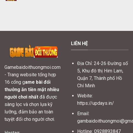
LIÊN HỆ
Địa Chỉ: 24-26 Đường số
Gamebaidoithuongmoi.com
5, Khu đô thị Him Lam,
- Trang website tổng hợp
Quận 7, Thành phố Hồ
16 cổng g
ame bài đổi
Chí Minh
thưởng ăn tiền mặt nhiều
Webite:
người chơi nhất
đã được
https://updays.in/
sàng lọc và chọn lựa kỹ
lưỡng, đảm bảo an toàn
Email:
tuyệt đối cho người chơi.
gambaidoithuongmoi@gma
Hotline: 0928893847
Hastag: