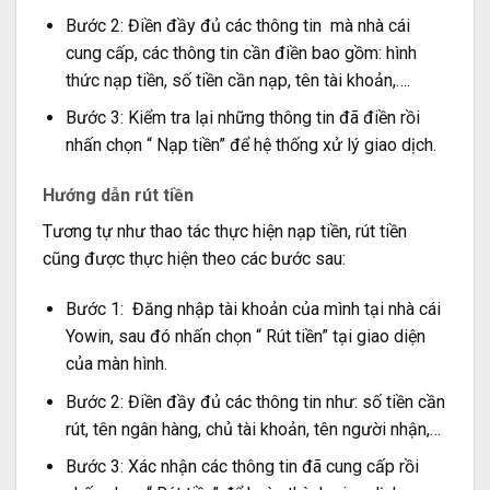
Bước 2: Điền đầy đủ các thông tin mà nhà cái
cung cấp, các thông tin cần điền bao gồm: hình
thức nạp tiền, số tiền cần nạp, tên tài khoản,….
Bước 3: Kiểm tra lại những thông tin đã điền rồi
nhấn chọn “ Nạp tiền” để hệ thống xử lý giao dịch.
Hướng dẫn rút tiền
Tương tự như thao tác thực hiện nạp tiền, rút tiền
cũng được thực hiện theo các bước sau:
Bước 1: Đăng nhập tài khoản của mình tại nhà cái
Yowin, sau đó nhấn chọn “ Rút tiền” tại giao diện
của màn hình.
Bước 2: Điền đầy đủ các thông tin như: số tiền cần
rút, tên ngân hàng, chủ tài khoản, tên người nhận,…
Bước 3: Xác nhận các thông tin đã cung cấp rồi