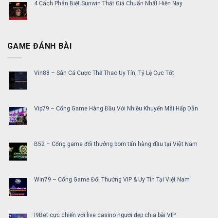
4 Cách Phân Biệt Sunwin Thật Giả Chuẩn Nhất Hiện Nay
GAME ĐÁNH BÀI
Vin88 – Sân Cá Cược Thể Thao Uy Tín, Tỷ Lệ Cực Tốt
Vip79 – Cổng Game Hàng Đầu Với Nhiều Khuyến Mãi Hấp Dẫn
B52 – Cổng game đổi thưởng bom tấn hàng đầu tại Việt Nam
Win79 – Cổng Game Đổi Thưởng VIP & Uy Tín Tại Việt Nam
I9Bet cực chiến với live casino người đẹp chia bài VIP