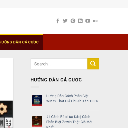
HƯỚNG DẪN CÁ CƯỢC
HƯỚNG DẪN CÁ CƯỢC
Hướng Dẫn Cách Phân Biệt
Win79 Thật Giả Chuẩn Xác 100%
#1 Cảnh Báo Lừa Đảo| Cách
Phân Biệt Zowin Thật Giả Mới
Nhất