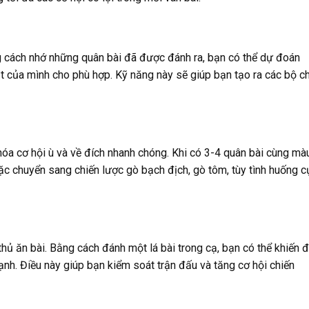
g cách nhớ những quân bài đã được đánh ra, bạn có thể dự đoán
ật của mình cho phù hợp. Kỹ năng này sẽ giúp bạn tạo ra các bộ c
 hóa cơ hội ù và về đích nhanh chóng. Khi có 3-4 quân bài cùng mà
c chuyển sang chiến lược gò bạch địch, gò tôm, tùy tình huống c
thủ ăn bài. Bằng cách đánh một lá bài trong cạ, bạn có thể khiến đ
nh. Điều này giúp bạn kiểm soát trận đấu và tăng cơ hội chiến