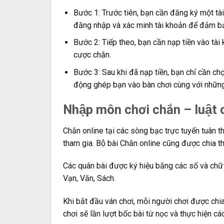
Bước 1: Trước tiên, bạn cần đăng ký một tài k
đăng nhập và xác minh tài khoản để đảm b
Bước 2: Tiếp theo, bạn cần nạp tiền vào tà
cược chắn.
Bước 3: Sau khi đã nạp tiền, bạn chỉ cần c
động ghép bạn vào bàn chơi cùng với những
Nhập môn chơi chắn – luật cơ
Chắn online tại các sòng bạc trực tuyến tu
tham gia. Bộ bài Chắn online cũng được chia 
Các quân bài được ký hiệu bằng các số và chữ n
Vạn, Văn, Sách.
Khi bắt đầu ván chơi, mỗi người chơi được chia
chơi sẽ lần lượt bốc bài từ nọc và thực hiện c