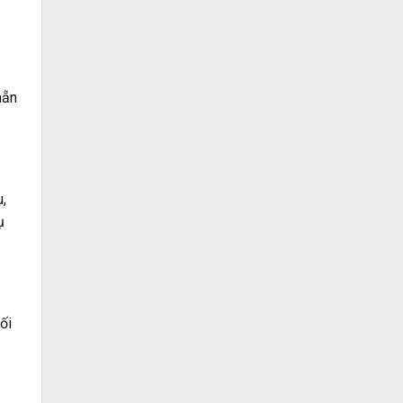
hẵn
u,
ụ
ối