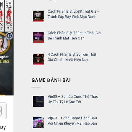
Cách Phân Biệt Go88 Thật Giả –
Tránh Sập Bẫy Web Mạo Danh
Cách Phân Biệt 789club Thật Giả
Để Tránh Mất Tiền Oan
4 Cách Phân Biệt Sunwin Thật
Giả Chuẩn Nhất Hiện Nay
GAME ĐÁNH BÀI
Vin88 – Sân Cá Cược Thể Thao
Uy Tín, Tỷ Lệ Cực Tốt
Vip79 – Cổng Game Hàng Đầu
Với Nhiều Khuyến Mãi Hấp Dẫn
này