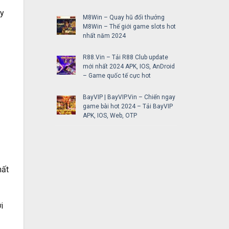
ãy
M8Win – Quay hũ đổi thưởng
M8Win – Thế giới game slots hot
nhất năm 2024
R88.Vin – Tải R88 Club update
mới nhất 2024 APK, IOS, AnDroid
– Game quốc tế cực hot
BayVIP | BayVIP.Vin – Chiến ngay
game bài hot 2024 – Tải BayVIP
APK, IOS, Web, OTP
hất
i