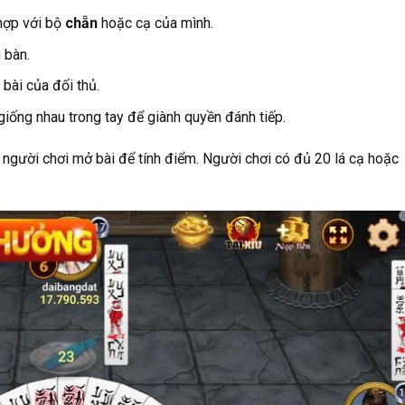
 hợp với bộ
chẵn
hoặc cạ của mình.
 bàn.
 bài của đối thủ.
 giống nhau trong tay để giành quyền đánh tiếp.
và người chơi mở bài để tính điểm. Người chơi có đủ 20 lá cạ hoặc