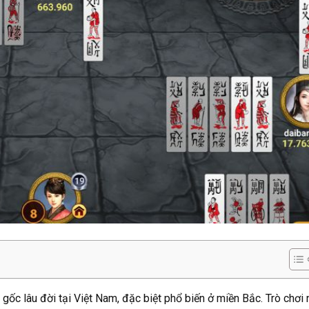
 gốc lâu đời tại Việt Nam, đặc biệt phổ biến ở miền Bắc. Trò chơi 