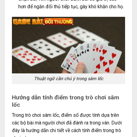
hơn để ngăn đối thủ tiếp tục, gây khó khăn cho họ.
Thuật ngữ cần chú ý trong sâm lốc
Hướng dẫn tính điểm trong trò chơi sâm
lốc
Trong trò chơi sâm lốc, điểm số được tính dựa trên
các bộ bài mà người chơi đã đánh ra trong ván. Dưới
đây là hướng dẫn chi tiết về cách tính điểm trong trò