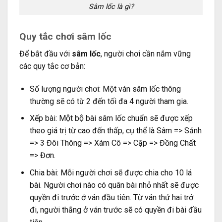
Sâm lốc là gì?
Quy tắc chơi sâm lốc
Để bắt đầu với
sâm lốc
, người chơi cần nắm vững
các quy tắc cơ bản:
Số lượng người chơi: Một ván sâm lốc thông
thường sẽ có từ 2 đến tối đa 4 người tham gia.
Xếp bài: Một bộ bài sâm lốc chuẩn sẽ được xếp
theo giá trị từ cao đến thấp, cụ thể là Sâm => Sảnh
=> 3 Đôi Thông => Xám Cô => Cặp => Đồng Chất
=> Đơn.
Chia bài: Mỗi người chơi sẽ được chia cho 10 lá
bài. Người chơi nào có quân bài nhỏ nhất sẽ được
quyền đi trước ở ván đầu tiên. Từ ván thứ hai trở
đi, người thắng ở ván trước sẽ có quyền đi bài đầu