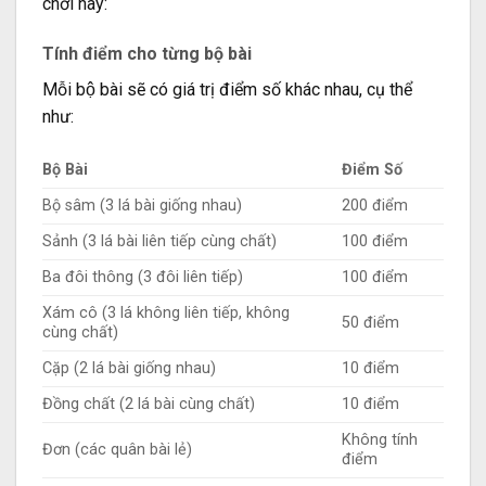
chơi này:
Tính điểm cho từng bộ bài
Mỗi bộ bài sẽ có giá trị điểm số khác nhau, cụ thể
như:
Bộ Bài
Điểm Số
Bộ sâm (3 lá bài giống nhau)
200 điểm
Sảnh (3 lá bài liên tiếp cùng chất)
100 điểm
Ba đôi thông (3 đôi liên tiếp)
100 điểm
Xám cô (3 lá không liên tiếp, không
50 điểm
cùng chất)
Cặp (2 lá bài giống nhau)
10 điểm
Đồng chất (2 lá bài cùng chất)
10 điểm
Không tính
Đơn (các quân bài lẻ)
điểm