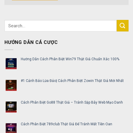
HƯỚNG DẪN CÁ CƯỢC
Hướng Dẫn Cách Phân Biệt Win79 Thật Giả Chuẩn Xác 100%
#1 Cảnh Báo Lừa Đảo| Cách Phân Biệt Zowin Thật Giả Mới Nhất
Cách Phân Biệt Go88 Thật Giả – Tránh Sập Bẫy Web Mạo Danh
Cách Phân Biệt 789club Thật Giả Để Tránh Mất Tiền Oan