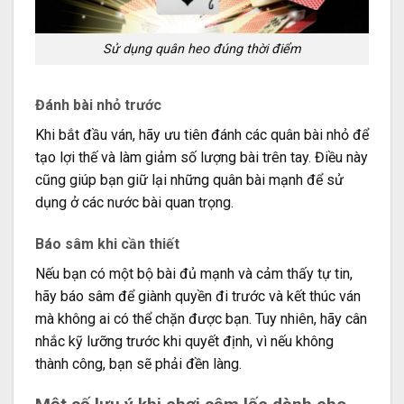
Sử dụng quân heo đúng thời điểm
Đánh bài nhỏ trước
Khi bắt đầu ván, hãy ưu tiên đánh các quân bài nhỏ để
tạo lợi thế và làm giảm số lượng bài trên tay. Điều này
cũng giúp bạn giữ lại những quân bài mạnh để sử
dụng ở các nước bài quan trọng.
Báo sâm khi cần thiết
Nếu bạn có một bộ bài đủ mạnh và cảm thấy tự tin,
hãy báo sâm để giành quyền đi trước và kết thúc ván
mà không ai có thể chặn được bạn. Tuy nhiên, hãy cân
nhắc kỹ lưỡng trước khi quyết định, vì nếu không
thành công, bạn sẽ phải đền làng.