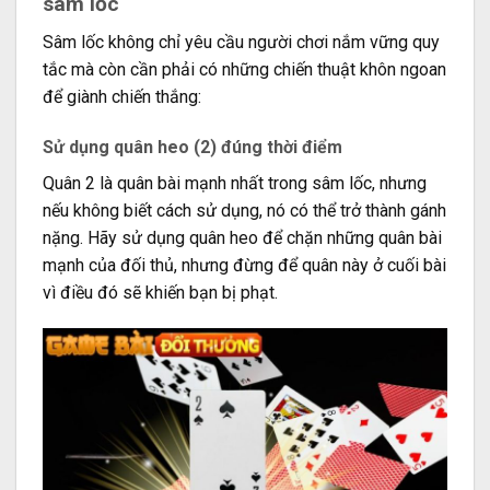
sâm lốc
Sâm lốc không chỉ yêu cầu người chơi nắm vững quy
tắc mà còn cần phải có những chiến thuật khôn ngoan
để giành chiến thắng:
Sử dụng quân heo (2) đúng thời điểm
Quân 2 là quân bài mạnh nhất trong sâm lốc, nhưng
nếu không biết cách sử dụng, nó có thể trở thành gánh
nặng. Hãy sử dụng quân heo để chặn những quân bài
mạnh của đối thủ, nhưng đừng để quân này ở cuối bài
vì điều đó sẽ khiến bạn bị phạt.