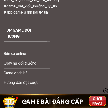
#top_10_game_bài_đổi_thưởng
#game_bài_đổi_thưởng_uy_tín
#app game đánh bài uy tín
TOP GAME ĐỔI
THƯỞNG
Bắn cá online
Quay hũ đổi thưởng
Game đánh bài
Hướng dẫn đặt cược
GIỚI THIỆU
LIÊN HỆ
CHÍNH SÁCH