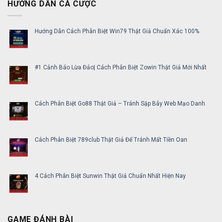
HƯỚNG DẪN CÁ CƯỢC
Hướng Dẫn Cách Phân Biệt Win79 Thật Giả Chuẩn Xác 100%
#1 Cảnh Báo Lừa Đảo| Cách Phân Biệt Zowin Thật Giả Mới Nhất
Cách Phân Biệt Go88 Thật Giả – Tránh Sập Bẫy Web Mạo Danh
Cách Phân Biệt 789club Thật Giả Để Tránh Mất Tiền Oan
4 Cách Phân Biệt Sunwin Thật Giả Chuẩn Nhất Hiện Nay
GAME ĐÁNH BÀI