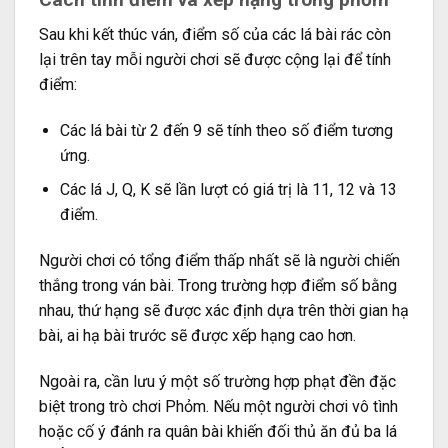
Sau khi kết thúc ván, điểm số của các lá bài rác còn
lại trên tay mỗi người chơi sẽ được cộng lại để tính
điểm:
Các lá bài từ 2 đến 9 sẽ tính theo số điểm tương
ứng.
Các lá J, Q, K sẽ lần lượt có giá trị là 11, 12 và 13
điểm.
Người chơi có tổng điểm thấp nhất sẽ là người chiến
thắng trong ván bài. Trong trường hợp điểm số bằng
nhau, thứ hạng sẽ được xác định dựa trên thời gian hạ
bài, ai hạ bài trước sẽ được xếp hạng cao hơn.
Ngoài ra, cần lưu ý một số trường hợp phạt đền đặc
biệt trong trò chơi Phỏm. Nếu một người chơi vô tình
hoặc cố ý đánh ra quân bài khiến đối thủ ăn đủ ba lá