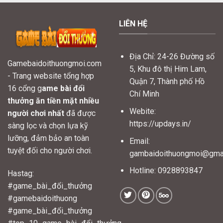
LIÊN HỆ
Địa Chỉ: 24-26 Đường số
Gamebaidoithuongmoi.com
5, Khu đô thị Him Lam,
- Trang website tổng hợp
Quận 7, Thành phố Hồ
16 cổng g
ame bài đổi
Chí Minh
thưởng ăn tiền mặt nhiều
Webite:
người chơi nhất
đã được
https://updays.in/
sàng lọc và chọn lựa kỹ
lưỡng, đảm bảo an toàn
Email:
tuyệt đối cho người chơi.
gambaidoithuongmoi@gma
Hotline: 0928893847
Hastag:
#game_bài_đổi_thưởng
#gamebaidoithuong
#game_bài_đổi_thưởng