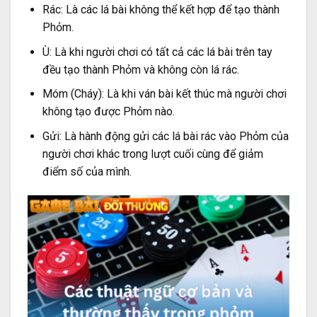
Rác: Là các lá bài không thể kết hợp để tạo thành
Phỏm.
Ù: Là khi người chơi có tất cả các lá bài trên tay
đều tạo thành Phỏm và không còn lá rác.
Móm (Cháy): Là khi ván bài kết thúc mà người chơi
không tạo được Phỏm nào.
Gửi: Là hành động gửi các lá bài rác vào Phỏm của
người chơi khác trong lượt cuối cùng để giảm
điểm số của mình.